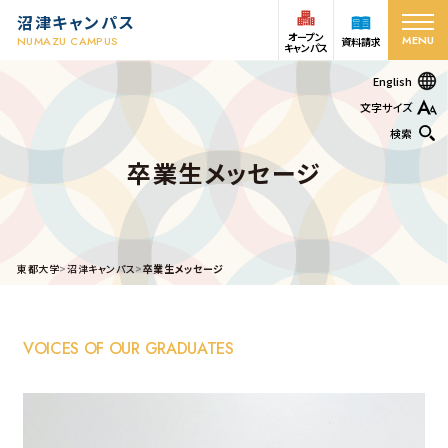
沼津キャンパス
オープン
MENU
NUMAZU CAMPUS
資料請求
キャンパス
English
文字サイズ
検索
卒業生メッセージ
オープン
受験生の方
資料請求
キャンパス
在学生
アクセス
お問い合わせ
東都大学
沼津キャンパス
卒業生メッセージ
保護者の方
VOICES OF OUR GRADUATES
学部・学科
キャンパスライフ
沼津ヒューマンケア学部 看護学科
沼津ヒューマンケア学部 看護学科 保健師課程