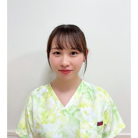
就職
キャンパスライフ
キャンパスマップ
東都大学で学ぶ先輩たち
地域貢献・研究活動
クラブ・サークル
就職
年間スケジュール
卒業生メッセージ
学生生活サポート
国家試験合格率
訪問者別
キャンパスギャラリー
就職実績
国家試験対策
キャリアセンターのご案内
大学案内
在学生・保護者の方
卒業生の方
地域一般・企業の方
大学案内
基本情報
情報公開
大学ガイド
東都大学の取り組み
サイトマップ
このサイトについて
個人情報保護方針
キャンパスマップ・アクセス
音声ブラウザへの対応
関連リンク
教職員