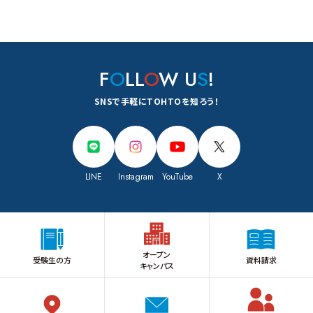
F
O
LL
O
W U
S
!
SNSで手軽にTOHTOを知ろう！
LINE
Instagram
YouTube
X
オープン
受験生の方
資料請求
キャンパス