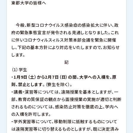
幕張キャンパス
東都大学の皆様へ
大学ガイド
深谷キャンパスTOP
東都大学の取り組み
ヒューマンケア学部 看護学科
キャンパスマップ・アクセス
管理栄養学部 管理栄養学科
沼津キャンパス
キャンパスライフ
幕張キャンパスTOP
就職
幕張ヒューマンケア学部 看護学科
今般、新型コロナウイルス感染症の感染拡大に伴い、政
地域貢献・研究活動
幕張ヒューマンケア学部 理学療法学科
府の緊急事態宣言が発令される見通しとなりました。これ
幕張ヒューマンケア学部 臨床工学科
沼津キャンパスTOP
幕張ヒューマンケア学部 健康科学科
沼津ヒューマンケア学部 看護学科
に伴いコロナウィルスィルス対策本部会議を緊急に開催
キャンパスライフ
キャンパスライフ
就職
し、下記の基本方針により対応をいたしますので、お知らせ
就職
地域貢献・研究活動
地域貢献・研究活動
サイトマップ
このサイトについて
個人情報保護方針
します。
図書館
音声ブラウザへの対応
関連リンク
教職員
記
（1）学生
・
1月9日（土）から2月7日（日）の間、大学への入構を、原
則、禁止とします
。（寮生を除く）。
・講義・演習等については、遠隔授業を基本としますが、一
部、教育の質保証の観点から面接授業の実施が適切と判断
されるものについては、感染防止対策を徹底の上、学内へ
の入構を許可します。
・学外実習等について、移動制限に抵触するものについて
は遠隔実習等に切り替えるものとしますが、既に決定済み