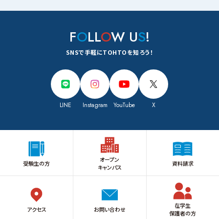
F
O
LL
O
W U
S
!
SNSで手軽にTOHTOを知ろう！
LINE
Instagram
YouTube
X
オープン
受験生の方
資料請求
キャンパス
在学生
アクセス
お問い合わせ
保護者の方