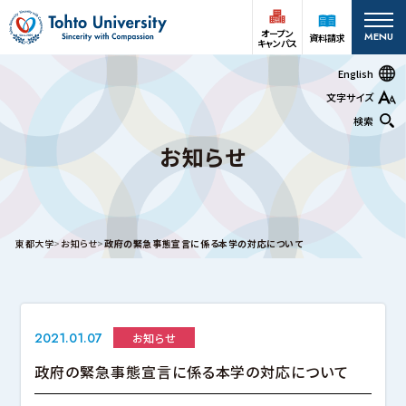
オープン
MENU
資料請求
キャンパス
English
文字サイズ
検索
お知らせ
オープン
受験生の方
資料請求
キャンパス
在学生
アクセス
お問い合わせ
東都大学
お知らせ
政府の緊急事態宣言に係る本学の対応について
保護者の方
大学案内
2021.01.07
お知らせ
深谷キャンパス
政府の緊急事態宣言に係る本学の対応について
大学案内
基本情報
情報公開