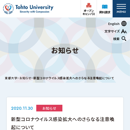
オープン
MENU
資料請求
キャンパス
English
文字サイズ
検索
お知らせ
オープン
受験生の方
資料請求
キャンパス
在学生
アクセス
お問い合わせ
東都大学
お知らせ
新型コロナウイルス感染拡大へのさらなる注意喚起について
保護者の方
大学案内
2020.11.30
お知らせ
深谷キャンパス
新型コロナウイルス感染拡大へのさらなる注意喚
大学案内
基本情報
起について
情報公開