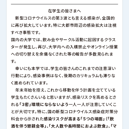
幕張キャンパス
大学ガイド
深谷キャンパスTOP
東都大学の取り組み
ヒューマンケア学部 看護学科
在学生の皆さまへ
キャンパスマップ・アクセス
管理栄養学部 管理栄養学科
沼津キャンパス
キャンパスライフ
新型コロナウイルスの第３波とも言える感染が、全国的
幕張キャンパスTOP
就職
幕張ヒューマンケア学部 看護学科
に再び拡大しています。特に大都市周辺の感染拡大は注視
地域貢献・研究活動
幕張ヒューマンケア学部 理学療法学科
幕張ヒューマンケア学部 臨床工学科
すべき事態です。
沼津キャンパスTOP
幕張ヒューマンケア学部 健康科学科
沼津ヒューマンケア学部 看護学科
国内の大学では、飲み会やサークル活動に起因するクラス
キャンパスライフ
キャンパスライフ
就職
就職
ターが発生し、再び、大学内への入構禁止やオンライン授業
地域貢献・研究活動
地域貢献・研究活動
サイトマップ
このサイトについて
個人情報保護方針
図書館
への切り替えを余儀なくされた等の報告が多数見られま
音声ブラウザへの対応
関連リンク
教職員
す。
幸いにも本学では、学生の皆さんのこれまでの注意深い
行動により、感染事例はなく、後期のカリキュラムも滞りな
く進められています。
年末年始を控え、これから移動を伴う計画を立てている
学生もたくさんいると思いますが、感染リスクを高めるとさ
れる
「３密」環境にならないよう
一人一人が注意していくこ
とが大切です。特に、国の新型コロナウイルス感染症対策分
科会から示された
感染リスクが高まる「５つの場面」（「飲
酒を伴う懇親会等」、「大人数や長時間におよぶ飲食」、「マ