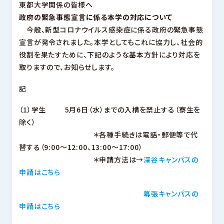
幕張キャンパス
東都大学関係の皆様へ
大学ガイド
深谷キャンパスTOP
東都大学の取り組み
ヒューマンケア学部 看護学科
政府の緊急事態宣言に係る本学の対応について
キャンパスマップ・アクセス
管理栄養学部 管理栄養学科
沼津キャンパス
今般、新型コロナウイルス感染症に係る政府の緊急事態
キャンパスライフ
幕張キャンパスTOP
就職
幕張ヒューマンケア学部 看護学科
宣言が発令されました。本学としてもこれに協力し、社会的
地域貢献・研究活動
幕張ヒューマンケア学部 理学療法学科
役割を果たすために、下記のような基本方針により対応を
幕張ヒューマンケア学部 臨床工学科
沼津キャンパスTOP
幕張ヒューマンケア学部 健康科学科
沼津ヒューマンケア学部 看護学科
取りますので、お知らせします。
キャンパスライフ
キャンパスライフ
就職
就職
地域貢献・研究活動
記
地域貢献・研究活動
サイトマップ
このサイトについて
個人情報保護方針
図書館
音声ブラウザへの対応
関連リンク
教職員
（1）学生 5月6日（水）までの入構を禁止する（寮生を
除く）
＊各種手続きは電話・郵便等で代
替する（9:00～12:00、13:00～17:00）
＊申請方法は→
深谷キャンパスの
申請はこちら
幕張キャンパスの
申請はこちら