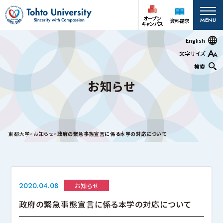
オープン
MENU
資料請求
キャンパス
English
文字サイズ
検索
お知らせ
オープン
受験生の方
資料請求
キャンパス
在学生
アクセス
お問い合わせ
東都大学
お知らせ
政府の緊急事態宣言に係る本学の対応について
保護者の方
大学案内
2020.04.08
お知らせ
深谷キャンパス
政府の緊急事態宣言に係る本学の対応について
大学案内
基本情報
情報公開