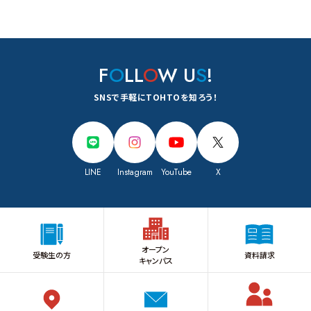
F
O
LL
O
W U
S
!
SNSで手軽にTOHTOを知ろう！
LINE
Instagram
YouTube
X
オープン
受験生の方
資料請求
キャンパス