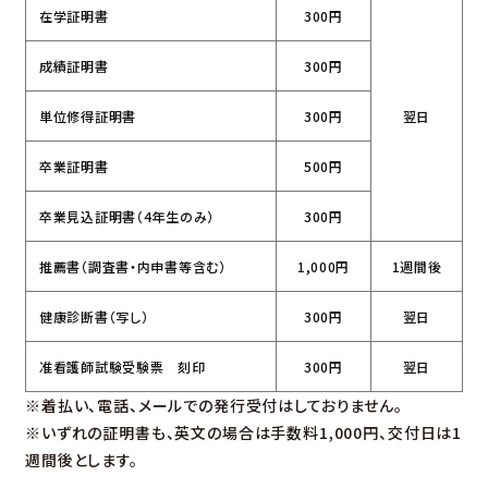
就職
幕張ヒューマンケア学部 臨床工学科
在学証明書
300円
キャンパスライフ
幕張ヒューマンケア学部 健康科学科
キャンパスマップ
東都大学で学ぶ先輩たち
地域貢献・研究活動
クラブ・サークル・学生団体
成績証明書
300円
就職
年間スケジュール
卒業生メッセージ
学生生活サポート
国家試験合格率
図書館
キャンパスギャラリー
単位修得証明書
300円
翌日
就職実績
国家試験対策
キャリアセンターのご案内
卒業証明書
500円
訪問者別
卒業見込証明書（4年生のみ）
300円
大学案内
在学生・保護者の方
卒業生の方
推薦書（調査書・内申書等含む）
1,000円
1週間後
地域一般・企業の方
大学案内
基本情報
健康診断書（写し）
300円
翌日
情報公開
大学ガイド
東都大学の取り組み
サイトマップ
このサイトについて
個人情報保護方針
准看護師試験受験票 刻印
300円
翌日
キャンパスマップ・アクセス
音声ブラウザへの対応
関連リンク
教職員
※着払い、電話、メールでの発行受付はしておりません。
※いずれの証明書も、英文の場合は手数料1,000円、交付日は1
週間後とします。