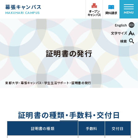
幕張キャンパス
オープン
MENU
MAKUHARI CAMPUS
資料請求
キャンパス
English
文字サイズ
検索
証明書の発行
オープン
受験生の方
資料請求
キャンパス
在学生
アクセス
お問い合わせ
東都大学
幕張キャンパス
学生生活サポート
証明書の発行
保護者の方
学部・学科
証明書の種類・手数料・交付日
キャンパスライフ
幕張ヒューマンケア学部 看護学科
証明書の種類
手数料
交付日
幕張ヒューマンケア学部 看護学科 保健師課程
幕張ヒューマンケア学部 理学療法学科