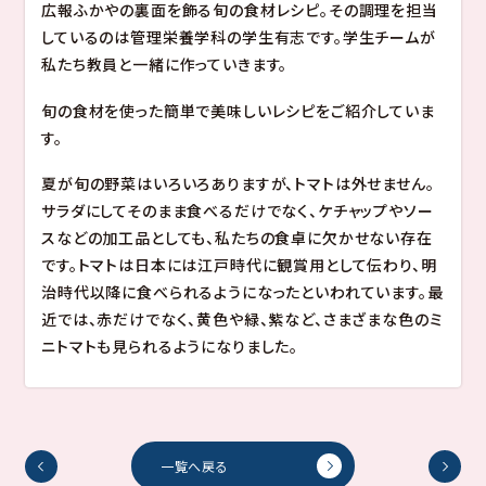
就職
広報ふかやの裏面を飾る旬の食材レシピ。その調理を担当
管理栄養学部 管理栄養学科
キャンパスライフ
キャンパスマップ
しているのは管理栄養学科の学生有志です。学生チームが
東都大学で学ぶ先輩たち
地域貢献・研究活動
私たち教員と一緒に作っていきます。
クラブ・サークル
就職
年間スケジュール
卒業生メッセージ
学生生活サポート
国家試験合格率
旬の食材を使った簡単で美味しいレシピをご紹介していま
訪問者別
キャンパスギャラリー
就職実績
す。
国家試験対策
キャリアセンターのご案内
大学案内
在学生・保護者の方
夏が旬の野菜はいろいろありますが、トマトは外せません。
卒業生の方
サラダにしてそのまま食べるだけでなく、ケチャップやソー
地域一般・企業の方
大学案内
スなどの加工品としても、私たちの食卓に欠かせない存在
基本情報
です。トマトは日本には江戸時代に観賞用として伝わり、明
情報公開
大学ガイド
治時代以降に食べられるようになったといわれています。最
東都大学の取り組み
サイトマップ
このサイトについて
個人情報保護方針
キャンパスマップ・アクセス
近では、赤だけでなく、黄色や緑、紫など、さまざまな色のミ
音声ブラウザへの対応
関連リンク
教職員
ニトマトも見られるようになりました。
一覧へ戻る