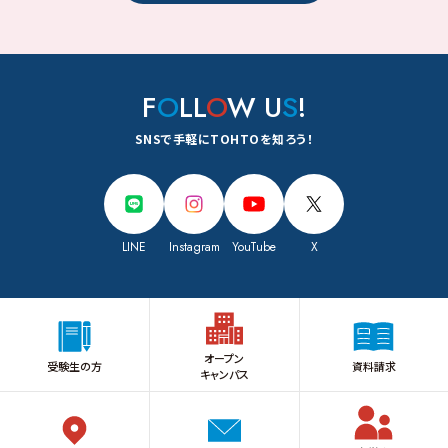
F
O
LL
O
W U
S
!
SNSで手軽にTOHTOを知ろう！
LINE
Instagram
YouTube
X
オープン
受験生の方
資料請求
キャンパス