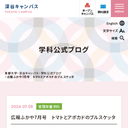
深谷キャンパス
オープン
MENU
FUKAYA CAMPUS
資料請求
キャンパス
English
文字サイズ
検索
学科公式ブログ
オープン
受験生の方
資料請求
キャンパス
東都大学
深谷キャンパス
学科公式ブログ
在学生
アクセス
お問い合わせ
広報ふかや7月号 トマトとアボカドのブルスケッタ
保護者の方
学部・学科
2026.07.08
管理栄養学科
キャンパスライフ
広報ふかや7月号 トマトとアボカドのブルスケッタ
ヒューマンケア学部 看護学科
ヒューマンケア学部 看護学科 助産師課程
ヒューマンケア学部 看護学科 保健師課程