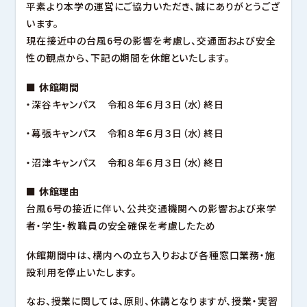
幕張キャンパス
平素より本学の運営にご協力いただき、誠にありがとうござ
大学ガイド
深谷キャンパスTOP
東都大学の取り組み
ヒューマンケア学部 看護学科
います。
キャンパスマップ・アクセス
管理栄養学部 管理栄養学科
沼津キャンパス
現在接近中の台風6号の影響を考慮し、交通面および安全
キャンパスライフ
幕張キャンパスTOP
就職
幕張ヒューマンケア学部 看護学科
性の観点から、下記の期間を休館といたします。
地域貢献・研究活動
幕張ヒューマンケア学部 理学療法学科
幕張ヒューマンケア学部 臨床工学科
沼津キャンパスTOP
■ 休館期間
幕張ヒューマンケア学部 健康科学科
沼津ヒューマンケア学部 看護学科
キャンパスライフ
キャンパスライフ
・深谷キャンパス 令和８年６月３日（水）終日
就職
就職
地域貢献・研究活動
地域貢献・研究活動
サイトマップ
このサイトについて
個人情報保護方針
図書館
・幕張キャンパス 令和８年６月３日（水）終日
音声ブラウザへの対応
関連リンク
教職員
・沼津キャンパス 令和８年６月３日（水）終日
■ 休館理由
台風6号の接近に伴い、公共交通機関への影響および来学
者・学生・教職員の安全確保を考慮したため
休館期間中は、構内への立ち入りおよび各種窓口業務・施
設利用を停止いたします。
なお、授業に関しては、原則、休講となりますが、授業・実習