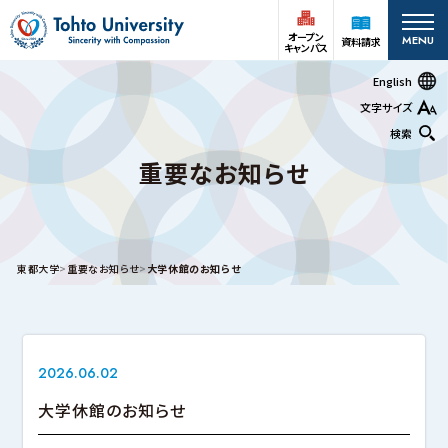
オープン
MENU
資料請求
キャンパス
English
文字サイズ
検索
重要なお知らせ
オープン
受験生の方
資料請求
キャンパス
在学生
アクセス
お問い合わせ
東都大学
重要なお知らせ
大学休館のお知らせ
保護者の方
大学案内
2026.06.02
深谷キャンパス
大学休館のお知らせ
大学案内
基本情報
情報公開