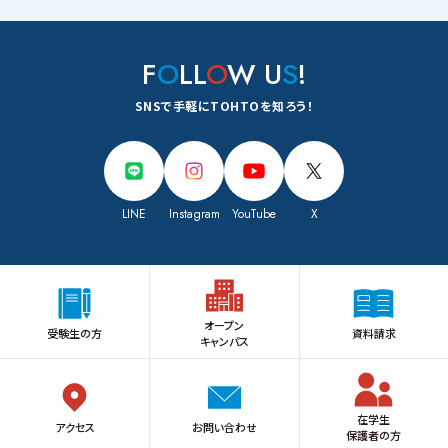
F
O
LL
O
W U
S
!
SNSで手軽にTOHTOを知ろう！
LINE
Instagram
YouTube
X
オープン
受験生の方
資料請求
キャンパス
在学生
アクセス
お問い合わせ
保護者の方