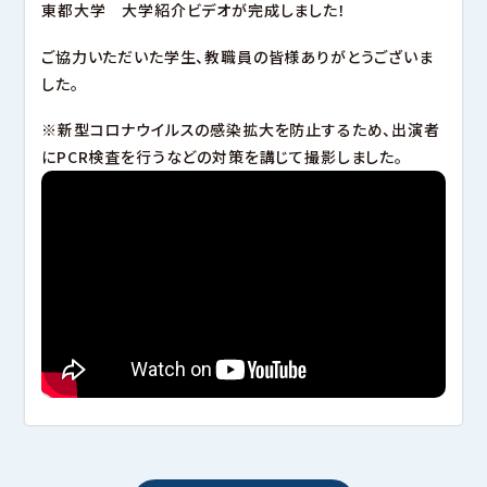
幕張キャンパス
東都大学 大学紹介ビデオが完成しました！
大学ガイド
深谷キャンパスTOP
東都大学の取り組み
ヒューマンケア学部 看護学科
キャンパスマップ・アクセス
管理栄養学部 管理栄養学科
ご協力いただいた学生、教職員の皆様ありがとうございま
沼津キャンパス
キャンパスライフ
幕張キャンパスTOP
した。
就職
幕張ヒューマンケア学部 看護学科
地域貢献・研究活動
幕張ヒューマンケア学部 理学療法学科
幕張ヒューマンケア学部 臨床工学科
沼津キャンパスTOP
※新型コロナウイルスの感染拡大を防止するため、出演者
幕張ヒューマンケア学部 健康科学科
沼津ヒューマンケア学部 看護学科
キャンパスライフ
にPCR検査を行うなどの対策を講じて撮影しました。
キャンパスライフ
就職
就職
地域貢献・研究活動
地域貢献・研究活動
サイトマップ
このサイトについて
個人情報保護方針
図書館
音声ブラウザへの対応
関連リンク
教職員