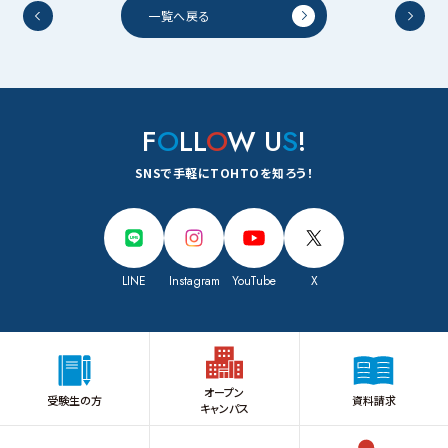
一覧へ戻る
F
O
LL
O
W U
S
!
SNSで手軽にTOHTOを知ろう！
LINE
Instagram
YouTube
X
オープン
受験生の方
資料請求
キャンパス