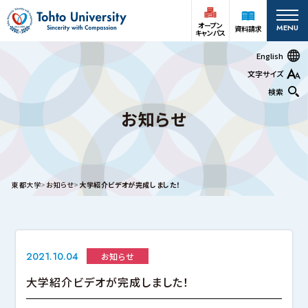
オープン
MENU
資料請求
キャンパス
English
文字サイズ
検索
お知らせ
オープン
受験生の方
資料請求
キャンパス
在学生
アクセス
お問い合わせ
東都大学
お知らせ
大学紹介ビデオが完成しました！
保護者の方
大学案内
2021.10.04
お知らせ
深谷キャンパス
大学紹介ビデオが完成しました！
大学案内
基本情報
情報公開