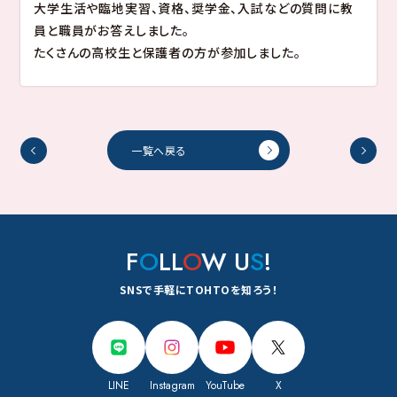
就職
大学生活や臨地実習、資格、奨学金、入試などの質問に教
管理栄養学部 管理栄養学科
キャンパスライフ
キャンパスマップ
員と職員がお答えしました。
東都大学で学ぶ先輩たち
地域貢献・研究活動
たくさんの高校生と保護者の方が参加しました。
クラブ・サークル
就職
年間スケジュール
卒業生メッセージ
学生生活サポート
国家試験合格率
訪問者別
キャンパスギャラリー
就職実績
国家試験対策
キャリアセンターのご案内
大学案内
在学生・保護者の方
一覧へ戻る
卒業生の方
地域一般・企業の方
大学案内
基本情報
情報公開
大学ガイド
東都大学の取り組み
サイトマップ
このサイトについて
個人情報保護方針
F
O
LL
O
W U
S
!
キャンパスマップ・アクセス
音声ブラウザへの対応
関連リンク
教職員
SNSで手軽にTOHTOを知ろう！
LINE
Instagram
YouTube
X