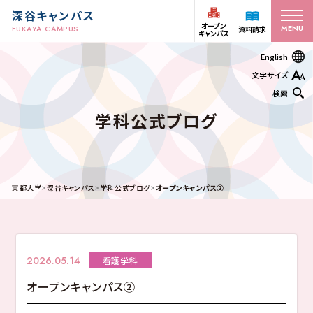
深谷キャンパス
オープン
MENU
FUKAYA CAMPUS
資料請求
キャンパス
English
文字サイズ
検索
学科公式ブログ
オープン
受験生の方
資料請求
キャンパス
在学生
アクセス
お問い合わせ
東都大学
深谷キャンパス
学科公式ブログ
オープンキャンパス②
保護者の方
学部・学科
2026.05.14
看護学科
キャンパスライフ
オープンキャンパス②
ヒューマンケア学部 看護学科
ヒューマンケア学部 看護学科 助産師課程
ヒューマンケア学部 看護学科 保健師課程