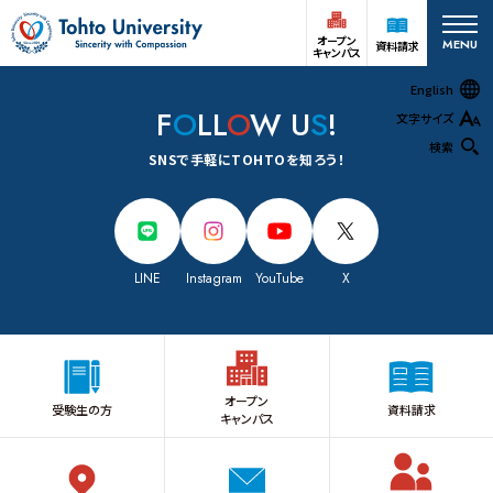
オープン
MENU
資料請求
キャンパス
English
F
O
LL
O
W U
S
!
文字サイズ
検索
SNSで手軽にTOHTOを知ろう！
オープン
受験生の方
資料請求
キャンパス
LINE
Instagram
YouTube
X
在学生
アクセス
お問い合わせ
保護者の方
大学案内
オープン
受験生の方
資料請求
キャンパス
深谷キャンパス
大学案内
基本情報
情報公開