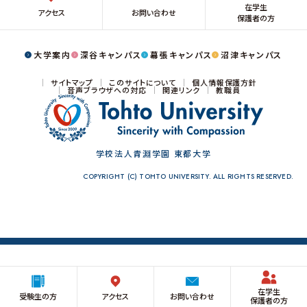
幕張キャンパス
大学ガイド
在学生
深谷キャンパスTOP
アクセス
お問い合わせ
東都大学の取り組み
保護者の方
ヒューマンケア学部 看護学科
キャンパスマップ・アクセス
管理栄養学部 管理栄養学科
沼津キャンパス
キャンパスライフ
幕張キャンパスTOP
就職
大学案内
深谷キャンパス
幕張キャンパス
沼津キャンパス
幕張ヒューマンケア学部 看護学科
地域貢献・研究活動
幕張ヒューマンケア学部 理学療法学科
幕張ヒューマンケア学部 臨床工学科
沼津キャンパスTOP
サイトマップ
このサイトについて
個人情報保護方針
幕張ヒューマンケア学部 健康科学科
沼津ヒューマンケア学部 看護学科
音声ブラウザへの対応
関連リンク
教職員
キャンパスライフ
キャンパスライフ
就職
就職
地域貢献・研究活動
地域貢献・研究活動
サイトマップ
このサイトについて
個人情報保護方針
図書館
音声ブラウザへの対応
関連リンク
教職員
学校法人青淵学園 東都大学
COPYRIGHT (C) TOHTO UNIVERSITY. ALL RIGHTS RESERVED.
在学生
受験生の方
アクセス
お問い合わせ
保護者の方