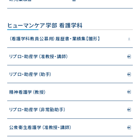
幕張キャンパス
大学ガイド
深谷キャンパスTOP
東都大学の取り組み
ヒューマンケア学部 看護学科
キャンパスマップ・アクセス
管理栄養学部 管理栄養学科
沼津キャンパス
キャンパスライフ
幕張キャンパスTOP
就職
ヒューマンケア学部 看護学科
幕張ヒューマンケア学部 看護学科
地域貢献・研究活動
幕張ヒューマンケア学部 理学療法学科
幕張ヒューマンケア学部 臨床工学科
沼津キャンパスTOP
（看護学科教員公募用）履歴書・業績集【雛形】
幕張ヒューマンケア学部 健康科学科
沼津ヒューマンケア学部 看護学科
キャンパスライフ
キャンパスライフ
就職
就職
地域貢献・研究活動
地域貢献・研究活動
リプロ・助産学（准教授・講師）
サイトマップ
このサイトについて
個人情報保護方針
図書館
音声ブラウザへの対応
関連リンク
教職員
リプロ・助産学（助手）
精神看護学（教授）
リプロ・助産学（非常勤助手）
公衆衛生看護学（准教授・講師）