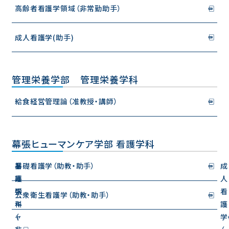
高齢者看護学領域（非常勤助手）
成人看護学(助手)
管理栄養学部 管理栄養学科
給食経営管理論（准教授・講師）
幕張ヒューマンケア学部 看護学科
（
看
基礎看護学（助教・助手）
成
幕
護
人
張
学
看
公衆衛生看護学（助教・助手）
キ
科
護
ャ
（
学