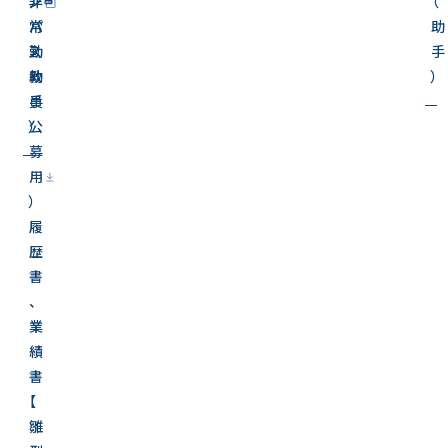
ン
非
（
パ
常
助
ス
勤
手
教
助
）
員
手
公
）
募
用
）
履
歴
書
、
業
績
書
【
雛