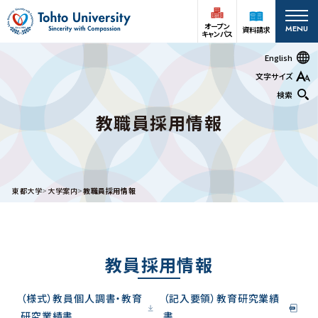
オープン
MENU
資料請求
キャンパス
English
文字サイズ
検索
教職員採用情報
オープン
受験生の方
資料請求
キャンパス
在学生
アクセス
お問い合わせ
東都大学
大学案内
教職員採用情報
保護者の方
大学案内
教員採用情報
深谷キャンパス
大学案内
（様式）教員個人調書・教育
（記入要領）教育研究業績
基本情報
情報公開
研究業績書
書