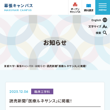
幕張キャンパス
オープン
MENU
MAKUHARI CAMPUS
資料請求
キャンパス
English
文字サイズ
検索
お知らせ
オープン
受験生の方
資料請求
キャンパス
在学生
アクセス
お問い合わせ
東都大学
幕張キャンパス
お知らせ
読売新聞「医療ルネサンス」に掲載！
保護者の方
学部・学科
2025.12.06
臨床工学科
キャンパスライフ
読売新聞「医療ルネサンス」に掲載！
幕張ヒューマンケア学部 看護学科
幕張ヒューマンケア学部 看護学科 保健師課程
幕張ヒューマンケア学部 理学療法学科