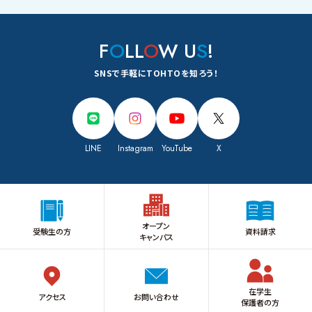
F
O
LL
O
W U
S
!
SNSで手軽にTOHTOを知ろう！
LINE
Instagram
YouTube
X
オープン
受験生の方
資料請求
キャンパス
在学生
アクセス
お問い合わせ
保護者の方