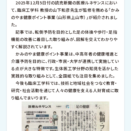
就職
2025年12月5日付の読売新聞の医療ルネサンスにおい
幕張ヒューマンケア学部 臨床工学科
キャンパスライフ
幕張ヒューマンケア学部 健康科学科
キャンパスマップ
て、臨床工学科 教授の山下和彦先生が監修を務める「かみ
東都大学で学ぶ先輩たち
地域貢献・研究活動
のやま健康ポイント事業（山形県上山市）」が紹介されまし
クラブ・サークル・学生団体
就職
年間スケジュール
卒業生メッセージ
た。
学生生活サポート
国家試験合格率
図書館
キャンパスギャラリー
記事では、転倒予防を目的とした足の体操や歩行・足指
就職実績
国家試験対策
機能の改善に着目した取り組みが、図解を交えてわかりや
キャリアセンターのご案内
訪問者別
すく解説されています。
かみのやま健康ポイント事業は、中高年者の健康増進と
大学案内
介護予防を目的に、行政・市民・大学が連携して実施してい
在学生・保護者の方
卒業生の方
る点が大きな特徴です。生体医工学分野の知見を活かした
地域一般・企業の方
実践的な取り組みとして、全国紙でも注目を集めました。
大学案内
基本情報
今後も臨床工学科では、技術と地域社会をつなぐ教育・
情報公開
研究・社会活動を通じて人々の健康を支える人財育成に取
大学ガイド
東都大学の取り組み
サイトマップ
このサイトについて
個人情報保護方針
り組んでまいります。
キャンパスマップ・アクセス
音声ブラウザへの対応
関連リンク
教職員