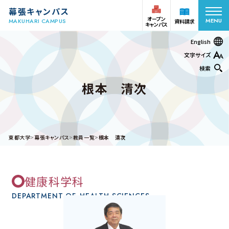
幕張キャンパス
オープン
MENU
MAKUHARI CAMPUS
資料請求
キャンパス
English
文字サイズ
検索
根本 清次
オープン
受験生の方
資料請求
キャンパス
在学生
アクセス
お問い合わせ
東都大学
幕張キャンパス
教員一覧
根本 清次
保護者の方
健康科学科
学部・学科
DEPARTMENT OF
HEALTH SCIENCES
キャンパスライフ
幕張ヒューマンケア学部 看護学科
幕張ヒューマンケア学部 看護学科 保健師課程
幕張ヒューマンケア学部 理学療法学科