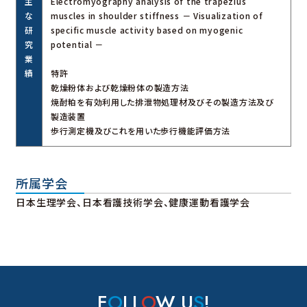
主
Electromyography analysis of the trapezius
な
muscles in shoulder stiffness － Visualization of
研
specific muscle activity based on myogenic
究
potential －
業
績
特許
乾燥粉体および乾燥粉体の製造方法
焼酎粕を有効利用した排泄物処理材及びその製造方法及び
製造装置
歩行測定機及びこれを用いた歩行機能評価方法
所属学会
日本生理学会、日本看護技術学会、健康運動看護学会
F
O
LL
O
W U
S
!