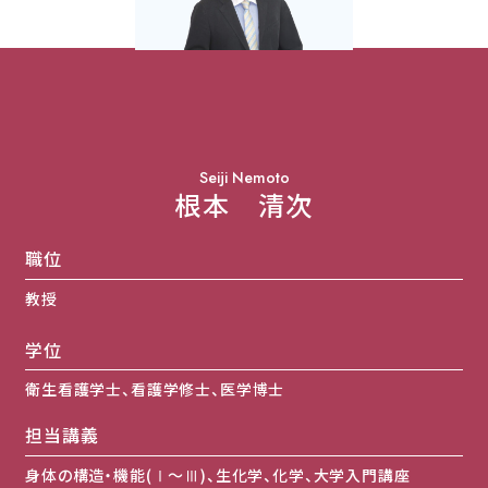
就職
幕張ヒューマンケア学部 臨床工学科
キャンパスライフ
幕張ヒューマンケア学部 健康科学科
キャンパスマップ
東都大学で学ぶ先輩たち
地域貢献・研究活動
クラブ・サークル・学生団体
就職
年間スケジュール
卒業生メッセージ
学生生活サポート
国家試験合格率
図書館
キャンパスギャラリー
就職実績
国家試験対策
キャリアセンターのご案内
訪問者別
Seiji Nemoto
根本 清次
大学案内
在学生・保護者の方
卒業生の方
職位
地域一般・企業の方
大学案内
教授
基本情報
情報公開
大学ガイド
学位
東都大学の取り組み
サイトマップ
このサイトについて
個人情報保護方針
キャンパスマップ・アクセス
音声ブラウザへの対応
関連リンク
教職員
衛生看護学士、看護学修士、医学博士
担当講義
身体の構造・機能(Ⅰ～Ⅲ)、生化学、化学、大学入門講座