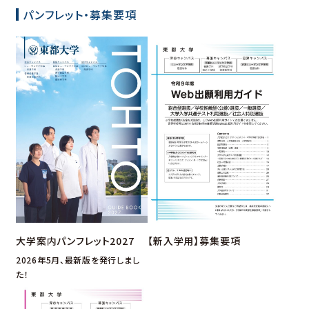
幕張キャンパス
大学ガイド
深谷キャンパスTOP
パンフレット・募集要項
東都大学の取り組み
ヒューマンケア学部 看護学科
キャンパスマップ・アクセス
管理栄養学部 管理栄養学科
沼津キャンパス
キャンパスライフ
幕張キャンパスTOP
就職
幕張ヒューマンケア学部 看護学科
地域貢献・研究活動
幕張ヒューマンケア学部 理学療法学科
幕張ヒューマンケア学部 臨床工学科
沼津キャンパスTOP
幕張ヒューマンケア学部 健康科学科
沼津ヒューマンケア学部 看護学科
キャンパスライフ
キャンパスライフ
就職
就職
地域貢献・研究活動
地域貢献・研究活動
サイトマップ
このサイトについて
個人情報保護方針
図書館
音声ブラウザへの対応
関連リンク
教職員
【新入学用】募集要項
大学案内パンフレット2027
2026年5月、最新版を発行しまし
た！