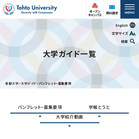
オープン
MENU
資料請求
キャンパス
English
文字サイズ
検索
大学ガイド一覧
オープン
受験生の方
資料請求
キャンパス
在学生
アクセス
お問い合わせ
東都大学
大学ガイド
パンフレット・募集要項
保護者の方
パンフレット・募集要項
学報とうと
大学案内
大学紹介動画
深谷キャンパス
大学案内
基本情報
情報公開