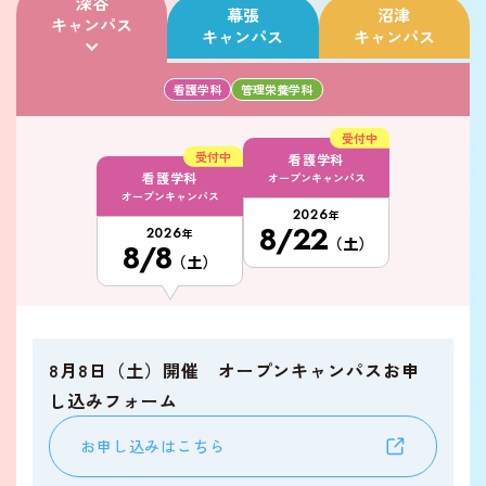
深谷
幕張
沼津
キャンパス
幕張キャンパス
キャンパス
キャンパス
看護学科
管理栄養学科
沼津キャンパス
看護学科
看護学科
オープンキャンパス
オープンキャンパス
2026
年
8/22
2026
年
（土）
8/8
（土）
東都大学 公式サイト
8月8日（土）開催 オープンキャンパスお申
し込みフォーム
お申し込みはこちら