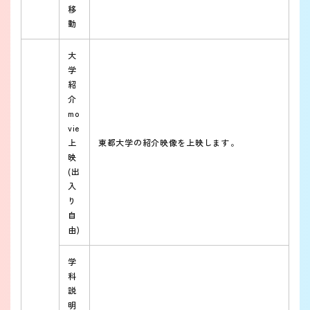
移
動
大
学
紹
介
mo
vie
上
東都大学の紹介映像を上映します。
映
(出
入
り
自
由)
学
科
説
明