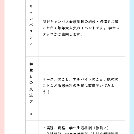
キ
ャ
ン
深谷キャンパス看護学科の施設・設備をご覧
パ
いただく毎年大人気のイベントです。 学生ス
ス
タッフがご案内します。
ツ
ア
ー
学
生
と
サークルのこと、アルバイトのこと、勉強の
の
ことなど看護学科の先輩に直接聞いてみよ
交
う！
流
ブ
ー
ス
・実習、資格、学生生活相談（教員と）
・入試相談、学生生活相談（入試広報課職員