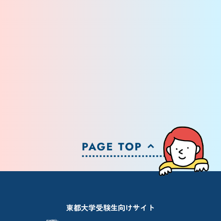
で学生スタッフがご案内いたします。
不利になりますか？
より賑やかなのはオープンキャンパスです。
不安なことは先輩にぜひ聞いてみてください。
両方お越しいただくこともできます。お時間があればぜひご来
参加の有無が入学者選抜に反映されることはありません。
場ください。
模擬面接に申し込みました。自分の順番はいつ
わかりますか？
オープンキャンパス（入試直前対策）の当日にお知らせしま
東都大学が第一志望です。オープンキャンパス
す。
待ち時間がある場合は体験ブースやキャンパスツアー、学生と
に複数回参加したほうが入試で有利になります
のトーク、個別相談にご案内いたしますので、各ブースでお楽
か？
しみください。
オープンキャンパス参加の回数が入学者選抜に反映されること
はありません。
東都大学受験生向けサイト