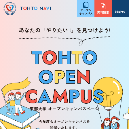
T
O
HT
O
N
A
V
I
オープン
MENU
資料請求
キャンパス
あなたの「やりたい !」を見つけよう!
HOME
ホーム
NEWS
受験生へのお知らせ
ADMISSION
入試情報
入試情報TOP
東都大学 オープンキャンパスページ
入学者選抜
今年度もオープンキャンパスを
Web出願
開催いたします。