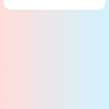
オープンキャンパスQ&A
参加予約は必要ですか？
事前の参加申し込みが必要です。
予約をしたのですが、参加できなくなってしま
各学科とも定員になり次第、締め切らせていただきます。
いました。どうすれば良いでしょうか?