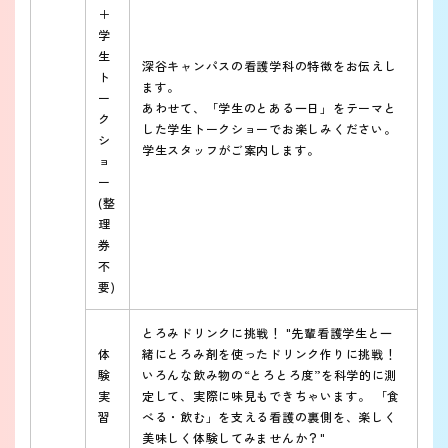
＋
学
生
深谷キャンパスの看護学科の特徴をお伝えし
ト
ます。
ー
あわせて、「学生のとある一日」をテーマと
ク
した学生トークショーでお楽しみください。
シ
学生スタッフがご案内します。
ョ
ー
(整
理
券
不
要)
とろみドリンクに挑戦！ "先輩看護学生と一
体
緒にとろみ剤を使ったドリンク作りに挑戦！
験
いろんな飲み物の“とろとろ度”を科学的に測
実
定して、実際に味見もできちゃいます。 「食
習
べる・飲む」を支える看護の裏側を、楽しく
美味しく体験してみませんか？"