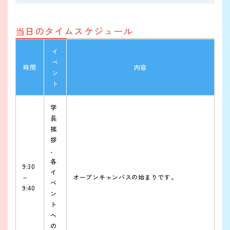
当日のタイムスケジュール
イ
ベ
時間
内容
ン
ト
学
長
挨
拶
、
各
9:30
イ
～
オープンキャンパスの始まりです。
ベ
9:40
ン
ト
へ
の