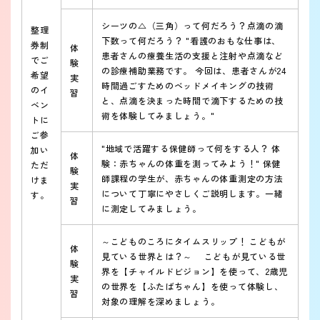
シーツの△（三角）って何だろう？点滴の滴
整理
下数って何だろう？ "看護のおもな仕事は、
券制
体
患者さんの療養生活の支援と注射や点滴など
でご
験
の診療補助業務です。 今回は、患者さんが24
希望
実
時間過ごすためのベッドメイキングの技術
のイ
習
と、点滴を決まった時間で滴下するための技
ベン
術を体験してみましょう。"
トに
ご参
"地域で活躍する保健師って何をする人？ 体
加い
体
験：赤ちゃんの体重を測ってみよう！" 保健
ただ
験
師課程の学生が、赤ちゃんの体重測定の方法
けま
実
について丁寧にやさしくご説明します。一緒
す。
習
に測定してみましょう。
～こどものころにタイムスリップ！ こどもが
体
見ている世界とは？～ こどもが見ている世
験
界を【チャイルドビジョン】を使って、2歳児
実
の世界を【ふたばちゃん】を使って体験し、
習
対象の理解を深めましょう。